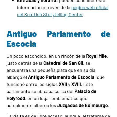
Entradas y horario:
puedes consultar esta
información a través de la
página web oficial
del Scottish Storytelling Center
.
Antiguo Parlamento de
Escocia
Un poco escondido, en un rincón de la
Royal Mile
,
justo detrás de la
Catedral de San Gil
, se
encuentra una pequeña plaza que en su día
albergó el
Antiguo Parlamento de Escocia
, que
funcionó entre los siglos
XVII
y
XVIII
. Este
parlamento se ubicaba cerca del
Palacio de
Holyrood
, en un lugar emblemático que
actualmente alberga los
Juzgados de Edimburgo
.
La visita es de libre acceso, aunque, al tratarse de