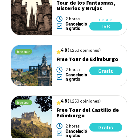
Tour de los Fantasmas,
Misterios y Brujas
2 horas
desde
Cancelació
15€
n gratis
4,8
(1.250 opiniones)
free tour
Free Tour de Edimburgo
2 horas
Gratis
Cancelació
n gratis
4,8
(1.250 opiniones)
free tour
Free Tour del Castillo de
Edimburgo
2 horas
Gratis
Cancelació
n gratis