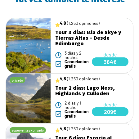
4,8
(1.250 opiniones)
Tour 3 días: Isla de Skye y
Tierras Altas – Desde
Edimburgo
3 días y 2
desde
noches
364€
Cancelación
gratis
4,8
(1.250 opiniones)
privado
Tour 2 días: Lago Ness,
Highlands y Culloden
2 días y 1
desde
noche
209€
Cancelación
gratis
4,8
(1.250 opiniones)
superventas - privado
Tour 6 días: Escocia al