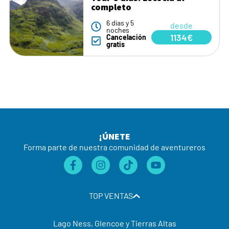
completo
6 días y 5
desde
noches
1134€
Cancelación
gratis
¡ÚNETE
Forma parte de nuestra comunidad de aventureros
TOP VENTAS
Lago Ness, Glencoe y Tierras Altas