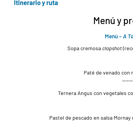
Itinerario y ruta
Menú y p
Menú –
A Ta
Sopa cremosa
clapshot
(rec
Paté de venado con n
———
Ternera Angus con vegetales coc
Pastel de pescado en salsa Mornay 