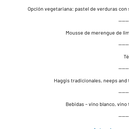
Opción vegetariana: pastel de verduras con 
———
Mousse de merengue de limó
———
Té
———
Haggis tradicionales, neeps and 
———
Bebidas – vino blanco, vino 
———