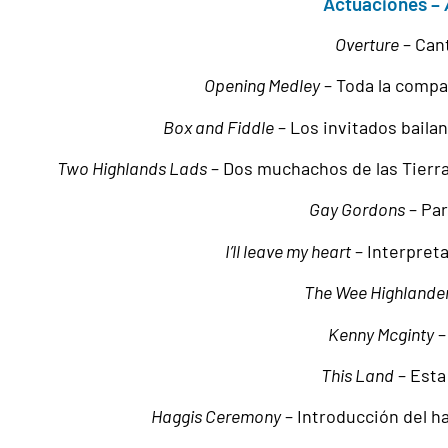
Actuaciones –
Overture
– Cant
Opening Medley
– Toda la compañ
Box and Fiddle
– Los invitados bailan
Two Highlands Lads
– Dos muchachos de las Tierras
Gay Gordons
– Par
I’ll leave my heart
– Interpret
The Wee Highlande
Kenny Mcginty
–
This Land
– Esta
Haggis Ceremony
– Introducción del h