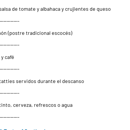
salsa de tomate y albahaca y crujientes de queso
—————–
n (postre tradicional escocés)
—————–
 y café
—————–
tatties servidos durante el descanso
—————–
tinto, cerveza, refrescos o agua
—————–