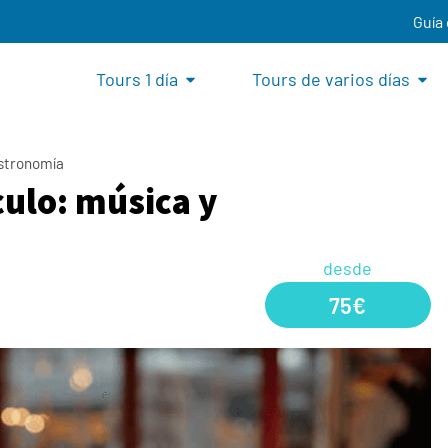
Guía
Tours 1 día
Tours de varios días
astronomía
culo: música y
desde
75€