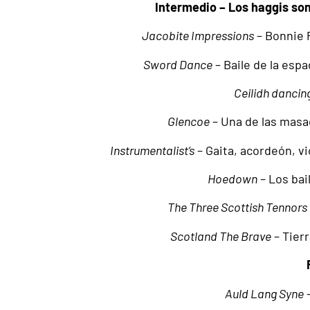
Intermedio – Los haggis son
Jacobite Impressions
– Bonnie P
Sword Dance
– Baile de la esp
Ceilidh dancin
Glencoe
– Una de las masa
Instrumentalist’s
– Gaita, acordeón, vi
Hoedown
– Los bai
The Three Scottish Tennors
Scotland The Brave
– Tier
Auld Lang Syne
–