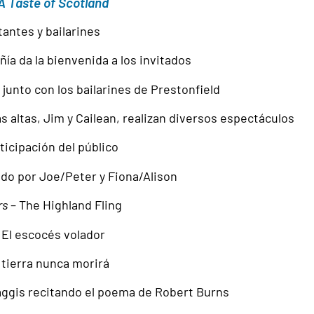
A Taste of Scotland
antes y bailarines
ía da la bienvenida a los invitados
 junto con los bailarines de Prestonfield
 altas, Jim y Cailean, realizan diversos espectáculos
ticipación del público
ado por Joe/Peter y Fiona/Alison
rs
– The Highland Fling
 El escocés volador
 tierra nunca morirá
aggis recitando el poema de Robert Burns