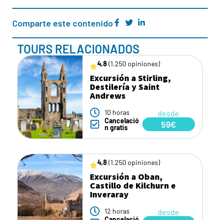
Comparte este contenido
TOURS RELACIONADOS
4,8
(1.250 opiniones)
Excursión a Stirling,
Destilería y Saint
Andrews
10 horas
desde
Cancelació
59€
n gratis
4,8
(1.250 opiniones)
Excursión a Oban,
Castillo de Kilchurn e
Inveraray
12 horas
desde
Cancelació