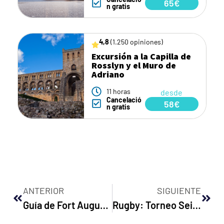
65€
n gratis
4,8
(1.250 opiniones)
Excursión a la Capilla de
Rosslyn y el Muro de
Adriano
11 horas
desde
Cancelació
58€
n gratis
ANTERIOR
SIGUIENTE
Guía de Fort Augustus
Rugby: Torneo Seis Naciones