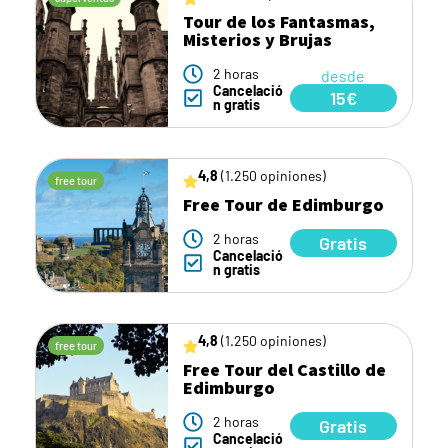
Tour de los Fantasmas,
Misterios y Brujas
2 horas
desde
Cancelació
15€
n gratis
4,8
(1.250 opiniones)
free tour
Free Tour de Edimburgo
2 horas
Gratis
Cancelació
n gratis
4,8
(1.250 opiniones)
free tour
Free Tour del Castillo de
Edimburgo
2 horas
Gratis
Cancelació