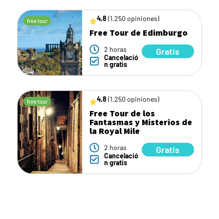
4,8
(1.250 opiniones)
free tour
Free Tour de Edimburgo
2 horas
Gratis
Cancelació
n gratis
4,8
(1.250 opiniones)
free tour
Free Tour de los
Fantasmas y Misterios de
la Royal Mile
2 horas
Gratis
Cancelació
n gratis