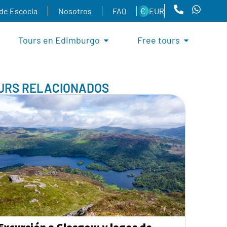
 de Escocia
Nosotros
FAQ
EUR
Tours en Edimburgo
Free tours
URS RELACIONADOS
Excursión a Glasgow y lagos de