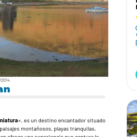
/2014
an
niatura
«, es un destino encantador situado
 paisajes montañosos, playas tranquilas,
rran ofrece una experiencia que captura la