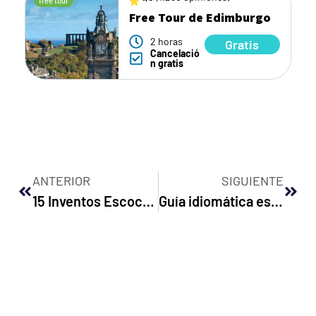
free tour
Free Tour de Edimburgo
2 horas
Gratis
Cancelació
n gratis
ANTERIOR
SIGUIENTE
15 Inventos Escoceses que cambiaron nuestra vida diaria
Guía idiomática escocesa