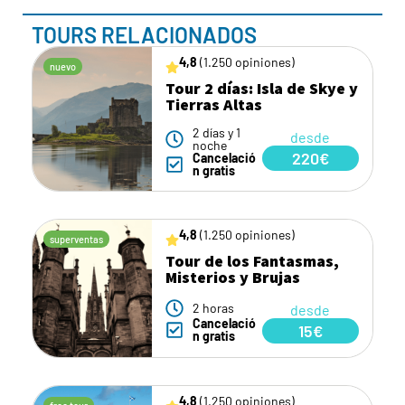
TOURS RELACIONADOS
4,8
(1.250 opiniones)
nuevo
Tour 2 días: Isla de Skye y
Tierras Altas
2 días y 1
desde
noche
220€
Cancelació
n gratis
4,8
(1.250 opiniones)
superventas
Tour de los Fantasmas,
Misterios y Brujas
2 horas
desde
Cancelació
15€
n gratis
4,8
(1.250 opiniones)