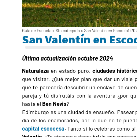
Guía de Escocia
»
Sin categoría
»
San Valentín en Escocia
12/0
San Valentín en Esco
Última actualización octubre 2024
Naturaleza
en estado puro,
ciudades históric
que visitar. ¿Qué mejor plan que dar un viaje
qué te parecería descubrir un enclave de cue
pareja y tú disfrutáis con la aventura ¿por 
hasta el
Ben Nevis
?
Edimburgo es una ciudad de ensueño. Pasear po
día de los enamorados, por lo que no te pue
capital escocesa
.
Tanto si lo celebras como si
Valentín
. ¿Te atreves a descubrirlo con nosotr