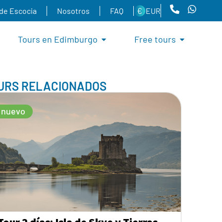
 de Escocia
Nosotros
FAQ
EUR
Tours en Edimburgo
Free tours
URS RELACIONADOS
nuevo
Tour 2 días: Isla de Skye y Tierras