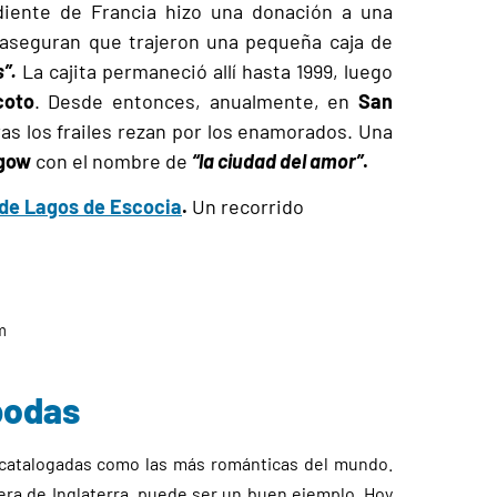
diente de Francia hizo una donación a una
 aseguran que trajeron una pequeña caja de
s”.
La cajita permaneció allí hasta 1999, luego
coto
. Desde entonces, anualmente, en
San
as los frailes rezan por los enamorados. Una
gow
con el nombre de
“la ciudad del amor”
.
 de Lagos de Escocia
.
Un recorrido
m
bodas
 catalogadas como las más románticas del mundo.
tera de Inglaterra, puede ser un buen ejemplo. Hoy