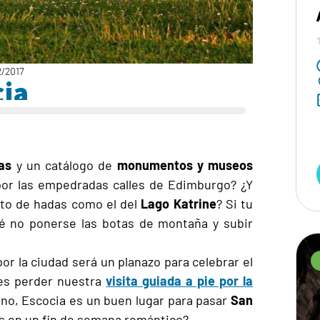
2/2017
cia
as
y un catálogo de
monumentos y museos
 por las empedradas calles de Edimburgo? ¿Y
nto de hadas como el del
Lago Katrine
? Si tu
qué no ponerse las botas de montaña y subir
r la ciudad será un planazo para celebrar el
des perder nuestra
visita guiada a pie por la
 no, Escocia es un buen lugar para pasar
San
os en un fin de semana romántico?