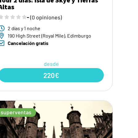
Altas
-
(0 opiniones)
2 días y 1 noche
190 High Street (Royal Mile), Edimburgo
Cancelación gratis
desde
220€
superventas