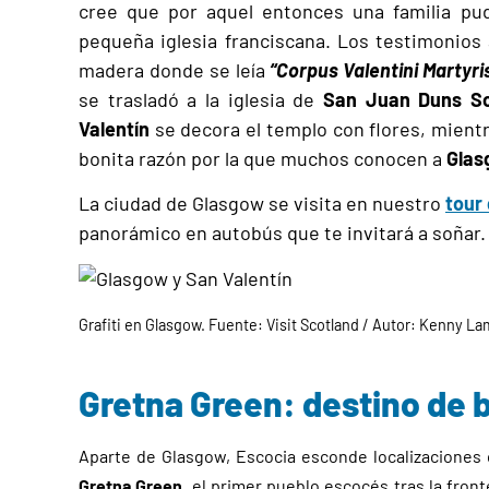
cree que por aquel entonces una familia pu
pequeña iglesia franciscana. Los testimonios
madera donde se leía
“Corpus Valentini Martyri
se trasladó a la iglesia de
San Juan Duns S
Valentín
se decora el templo con flores, mientr
bonita razón por la que muchos conocen a
Glas
La ciudad de Glasgow se visita en nuestro
tour
panorámico en autobús que te invitará a soñar.
Grafiti en Glasgow. Fuente: Visit Scotland / Autor: Kenny La
Gretna Green: destino de 
Aparte de Glasgow, Escocia esconde localizaciones
Gretna Green
, el primer pueblo escocés tras la fron