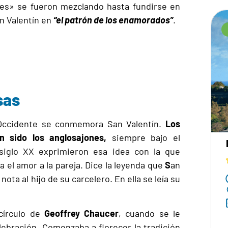
nes»
se fueron mezclando hasta fundirse en
an Valentín en
“el patrón de los enamorados”
.
sas
 Occidente se conmemora San Valentín.
Los
an sido los anglosajones,
siempre
bajo el
siglo XX exprimieron esa idea con la que
el amor a la pareja. Dice la leyenda que
S
an
nota al hijo de su carcelero. En ella se leía su
círculo de
Geoffrey Chaucer
, cuando se le
lebración.
Comenzaba a florecer la tradición