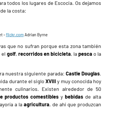
ara todos los lugares de Escocia. Os dejamos
de la costa:
et –
flickr.com
Adrian Byrne
vas que no sufran porque esta zona también
 el
golf
,
recorridos en bicicleta
, la
pesca
o la
tra nuestra siguiente parada:
Castle Douglas
.
ida durante el siglo
XVIII
y muy conocida hoy
mente culinarios. Existen alrededor de 50
e productos comestibles
y
bebidas
de alta
ayoría a la
agricultura
, de ahí que produzcan