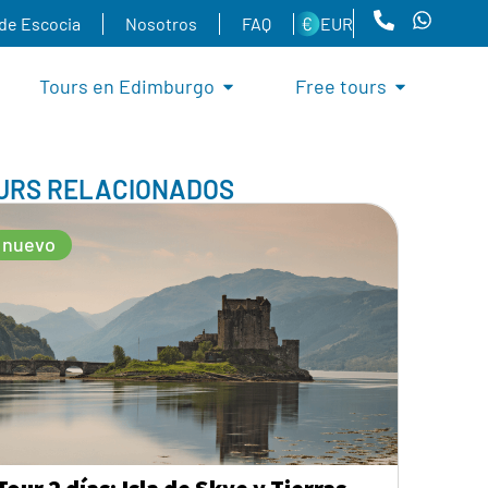
 de Escocia
Nosotros
FAQ
EUR
Tours en Edimburgo
Free tours
URS RELACIONADOS
nuevo
Tour 2 días: Isla de Skye y Tierras