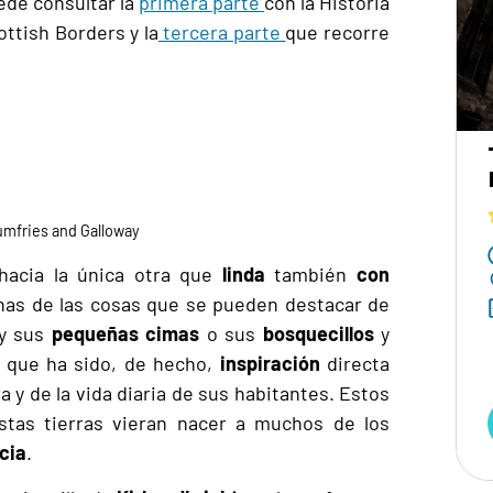
ede consultar la
primera parte
con la Historia
ottish Borders y la
tercera parte
que recorre
umfries and Galloway
hacia la única otra que
linda
también
con
unas de las cosas que se pueden destacar de
y sus
pequeñas cimas
o sus
bosquecillos
y
 que ha sido, de hecho,
inspiración
directa
ra y de la vida diaria de sus habitantes. Estos
tas tierras vieran nacer a muchos de los
cia
.