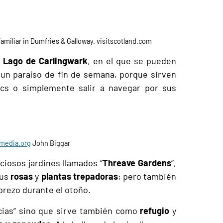
 familiar in Dumfries & Galloway. visitscotland.com
e
Lago
de
Carlingwark
, en el que se pueden
un paraíso de fin de semana, porque sirven
cs o simplemente salir a navegar por sus
media.org
John Biggar
ciosos jardines llamados “
Threave Gardens
”,
sus
rosas
y
plantas trepadoras
; pero también
brezo durante el otoño.
licias” sino que sirve también como
refugio
y