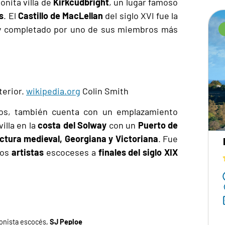
onita villa de
Kirkcudbright
, un lugar famoso
s
. El
Castillo de MacLellan
del siglo XVI fue la
e y completado por uno de sus miembros más
terior.
wikipedia.org
Colin Smith
cos, también cuenta con un emplazamiento
villa en la
costa del Solway
con un
Puerto de
ctura medieval, Georgiana y Victoriana
. Fue
hos
artistas
escoceses a
finales del siglo XIX
onista escocés,
SJ Peploe