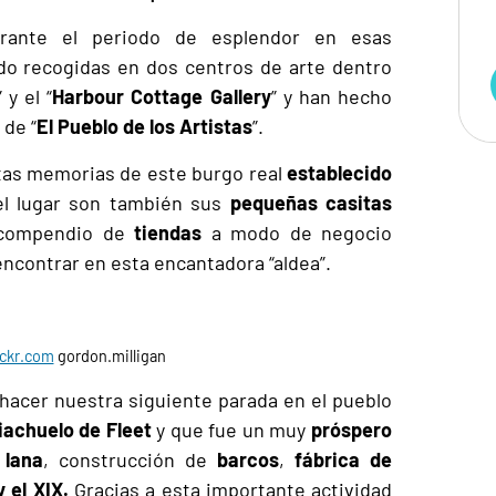
urante el periodo de esplendor en esas
do recogidas en dos centros de arte dentro
” y el “
Harbour Cottage Gallery
” y han hecho
 de “
El Pueblo de los Artistas
”.
tas memorias de este burgo real
establecido
del lugar son también sus
pequeñas casitas
compendio de
tiendas
a modo de negocio
encontrar en esta encantadora “aldea”.
ickr.com
gordon.milligan
hacer nuestra siguiente parada en el pueblo
iachuelo de Fleet
y que fue un muy
próspero
 lana
, construcción de
barcos
,
fábrica de
y el XIX.
Gracias a esta importante actividad