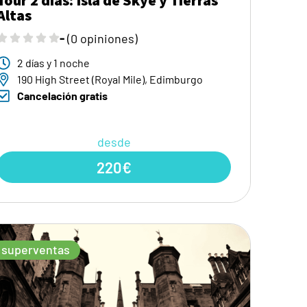
Altas
-
(0 opiniones)
2 días y 1 noche
190 High Street (Royal Mile), Edimburgo
Cancelación gratis
desde
220€
superventas