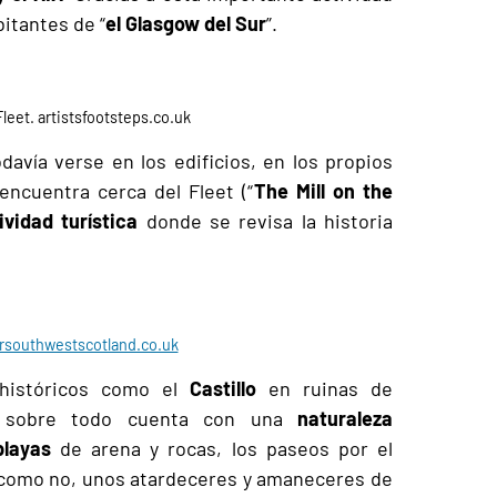
itantes de “
el Glasgow del Sur
”.
Fleet.
artistsfootsteps.co.uk
avía verse en los edificios, en los propios
ncuentra cerca del Fleet (“
The Mill on the
vidad turística
donde se revisa la historia
rsouthwestscotland.co.uk
 históricos como el
Castillo
en ruinas de
 sobre todo cuenta con una
naturaleza
playas
de arena y rocas, los paseos por el
 como no, unos atardeceres y amaneceres de