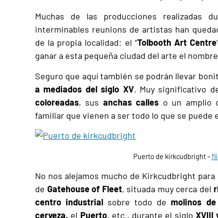
Muchas de las producciones realizadas d
interminables reunions de artistas han queda
de la propia localidad: el “
Tolbooth Art Centre
ganar a esta pequeña ciudad del arte el nombre
Seguro que aquí también se podrán llevar boni
a mediados del siglo XV
. Muy significativo 
coloreadas
, sus
anchas calles
o un amplio 
familiar que vienen a ser todo lo que se puede 
Puerto de kirkcudbright –
fl
No nos alejamos mucho de Kirkcudbright para 
de
Gatehouse of Fleet
, situada muy cerca del
r
centro industrial
sobre todo de
molinos de
cerveza,
el
Puerto
, etc., durante el siglo
XVIII 