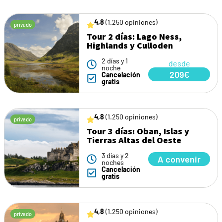
4,8
(1.250 opiniones)
privado
Tour 2 días: Lago Ness,
Highlands y Culloden
2 días y 1
desde
noche
209€
Cancelación
gratis
4,8
(1.250 opiniones)
privado
Tour 3 días: Oban, Islas y
Tierras Altas del Oeste
3 días y 2
A convenir
noches
Cancelación
gratis
4,8
(1.250 opiniones)
privado