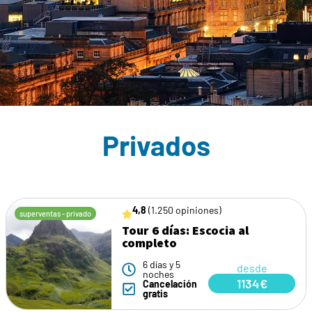
Privados
4,8
(1.250 opiniones)
superventas - privado
Tour 6 días: Escocia al
completo
6 días y 5
desde
noches
1134€
Cancelación
gratis