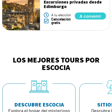
Excursiones privadas desde
Edimburgo
A tu elección
A convenir
Cancelación
gratis
LOS MEJORES TOURS POR
ESCOCIA
DESCUBRE ESCOCIA
SITIO
Explora el hogar del misterioso
Descubre l