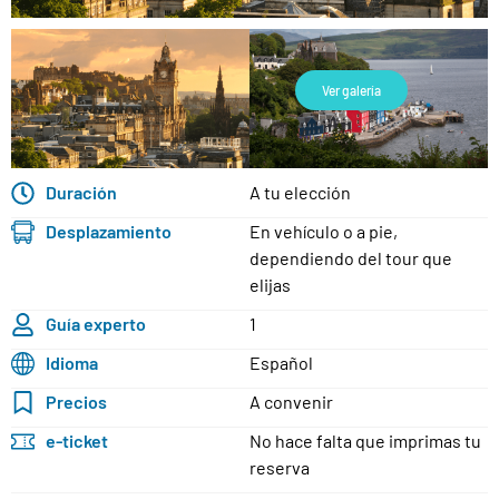
Ver galería
Duración
A tu elección
Desplazamiento
En vehículo o a pie,
dependiendo del tour que
elijas
Guía experto
1
Idioma
Español
Precios
A convenir
e-ticket
No hace falta que imprimas tu
reserva