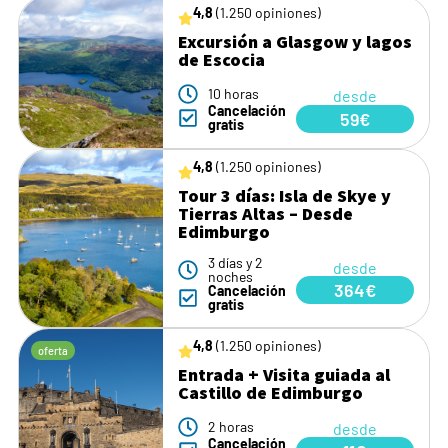
4,8
(1.250 opiniones)
Excursión a Glasgow y lagos
de Escocia
10 horas
desde
Cancelación
59€
gratis
4,8
(1.250 opiniones)
Tour 3 días: Isla de Skye y
Tierras Altas – Desde
Edimburgo
3 días y 2
desde
noches
364€
Cancelación
gratis
4,8
(1.250 opiniones)
oferta
Entrada + Visita guiada al
Castillo de Edimburgo
2 horas
desde
Cancelación