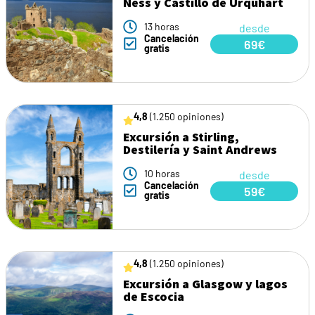
Ness y Castillo de Urquhart
13 horas
desde
Cancelación
69€
gratis
4,8
(1.250 opiniones)
Excursión a Stirling,
Destilería y Saint Andrews
10 horas
desde
Cancelación
59€
gratis
4,8
(1.250 opiniones)
Excursión a Glasgow y lagos
de Escocia