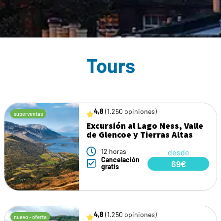
Tours
4,8
(1.250 opiniones)
superventas
Excursión al Lago Ness, Valle
de Glencoe y Tierras Altas
12 horas
desde
Cancelación
69€
gratis
4,8
(1.250 opiniones)
nuevo - oferta