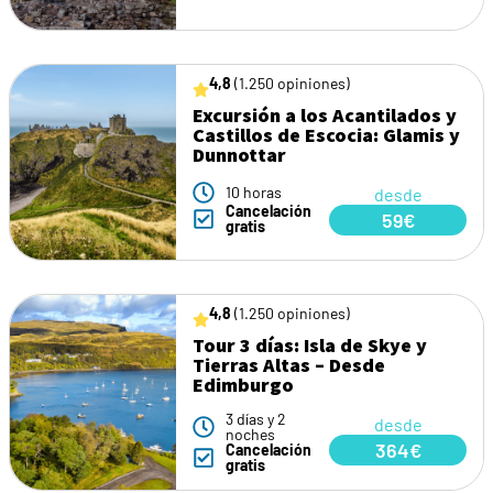
4,8
(1.250 opiniones)
Excursión a los Acantilados y
Castillos de Escocia: Glamis y
Dunnottar
10 horas
desde
Cancelación
59€
gratis
4,8
(1.250 opiniones)
Tour 3 días: Isla de Skye y
Tierras Altas – Desde
Edimburgo
3 días y 2
desde
noches
364€
Cancelación
gratis