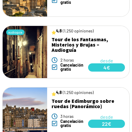
gratis
4,8
(1.250 opiniones)
audioguia
Tour de los Fantasmas,
Misterios y Brujas –
Audioguía
2 horas
desde
Cancelación
4€
gratis
4,8
(1.250 opiniones)
Tour de Edimburgo sobre
ruedas (Panorámico)
3 horas
desde
Cancelación
22€
gratis