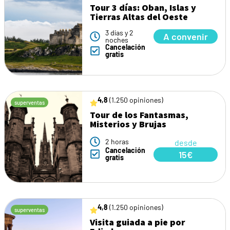
Tour 3 días: Oban, Islas y
Tierras Altas del Oeste
3 días y 2
A convenir
noches
Cancelación
gratis
4,8
(1.250 opiniones)
superventas
Tour de los Fantasmas,
Misterios y Brujas
2 horas
desde
Cancelación
15€
gratis
4,8
(1.250 opiniones)
superventas
Visita guiada a pie por