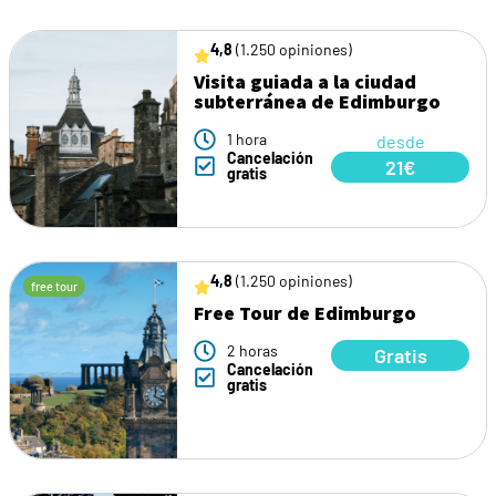
4,8
(1.250 opiniones)
Visita guiada a la ciudad
subterránea de Edimburgo
1 hora
desde
Cancelación
21€
gratis
4,8
(1.250 opiniones)
free tour
Free Tour de Edimburgo
2 horas
Gratis
Cancelación
gratis