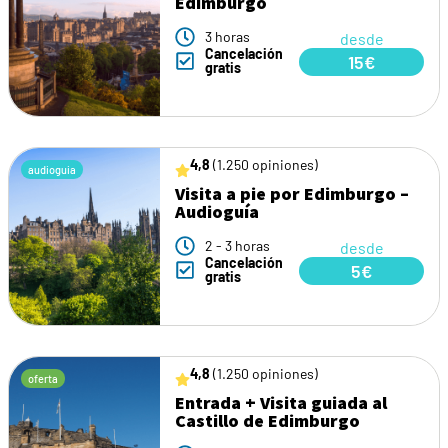
Edimburgo
3 horas
desde
Cancelación
15€
gratis
4,8
(1.250 opiniones)
audioguia
Visita a pie por Edimburgo –
Audioguía
2 - 3 horas
desde
Cancelación
5€
gratis
4,8
(1.250 opiniones)
oferta
Entrada + Visita guiada al
Castillo de Edimburgo