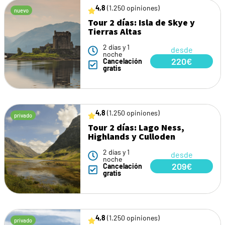
4,8
(1.250 opiniones)
nuevo
Tour 2 días: Isla de Skye y
Tierras Altas
2 días y 1
desde
noche
220€
Cancelación
gratis
4,8
(1.250 opiniones)
privado
Tour 2 días: Lago Ness,
Highlands y Culloden
2 días y 1
desde
noche
209€
Cancelación
gratis
4,8
(1.250 opiniones)
privado