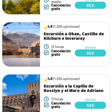
media
65€
Cancelación
gratis
4,8
(1.250 opiniones)
Excursión a Oban, Castillo de
Kilchurn e Inveraray
12 horas
desde
Cancelación
65€
gratis
4,8
(1.250 opiniones)
Excursión a la Capilla de
Rosslyn y el Muro de Adriano
11 horas
desde
Cancelación
58€
gratis