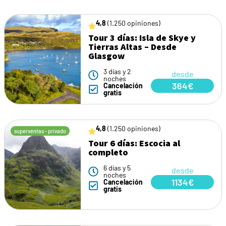
4,8
(1.250 opiniones)
Tour 3 días: Isla de Skye y
Tierras Altas – Desde
Glasgow
3 días y 2
desde
noches
364€
Cancelación
gratis
4,8
(1.250 opiniones)
superventas - privado
Tour 6 días: Escocia al
completo
6 días y 5
desde
noches
1134€
Cancelación
gratis