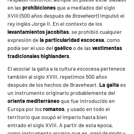
en las
prohibiciones
que a mediados del siglo
XVIII (500 años después de
Braveheart
) impulsó el
rey inglés Jorge II. En el contexto de los
levantamientos jacobitas
, se prohibió cualquier
expresión de
la particularidad escocesa
, como
podía ser el uso del
gaélico
o de las
vestimentas
tradicionales highlanders
.
El asociar la gaita a la cultura escocesa pertenece
también al siglo XVIII, repetimos 500 años
después de los hechos de Braveheart.
La gaita
es
un instrumento originario probablemente del
oriente mediterráneo
que fue introducido en
Europa por los
romanos
, y usado en todo el
territorio que ocupó el Imperio hasta bien
entrado el siglo XVIII. A partir de esta época,
como instrumento arcaico que es,
pasó de moda
y