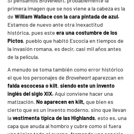
Si pensamos
Braveheart
, probablemente la
primera imagen que se nos viene a la cabeza es la
de
William Wallace con la cara pintada de azul.
Estamos de nuevo ante otra inexactitud
histórica, pues este
era una costumbre de los
Pictos
, pueblo que habitó Escocia en tiempos de
la invasión romana, es decir, casi mil años antes
de la película.
A menudo se toma también como error histórico
el que los personajes de
Braveheart
aparezcan en
falda escocesa o kilt
,
siendo este un invento
inglés del siglo XIX.
Aquí conviene hacer una
matización.
No aparecen en kilt,
que bien es
cierto que es un invento moderno, sino que llevan
la
vestimenta típica de las Highlands
, esto es, una
capa que anuda al hombro y cubre como si fuera
una túnica todo el cuerpo, formando una especie