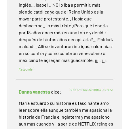
inglés… Isabel .. NO lo iba a permitir, más
siendo católica ya que el Reino Unido es la
mayor parte protestante.. Había que
deshacerse.. lo más triste ¿Para qué tenerla
por 18 años encerrada en una torre y decidir
después de tantos años decapitarla?… Maldad,
maldad… Allí se inventaron intrigas, calumnias
en su contra y como culebrón venezolano o
mexicano le agregan más guacamole. jjj.. jjj..
Responder
2 de octubre de 2018 a las 19:51
Danna vanessa
dice:
Maria estuardo su historia es fascinante amo
leer sobre ella aunque también me apasiona la
historia de Francia e Inglaterra y me apasiono
aun mas cuando vi la serie de NETFLIX reing es