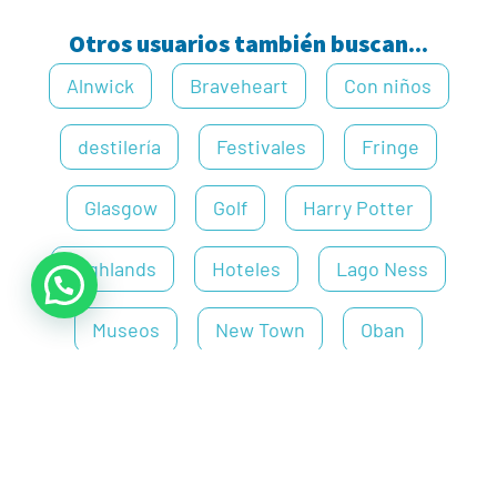
Otros usuarios también buscan...
Alnwick
Braveheart
Con niños
destilería
Festivales
Fringe
Glasgow
Golf
Harry Potter
Highlands
Hoteles
Lago Ness
Museos
New Town
Oban
Old Town
Películas
Pubs
Reino Unido
Restaurantes